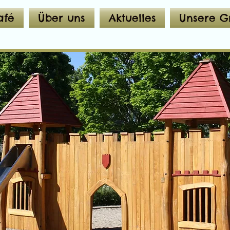
afé
Über uns
Aktuelles
Unsere G